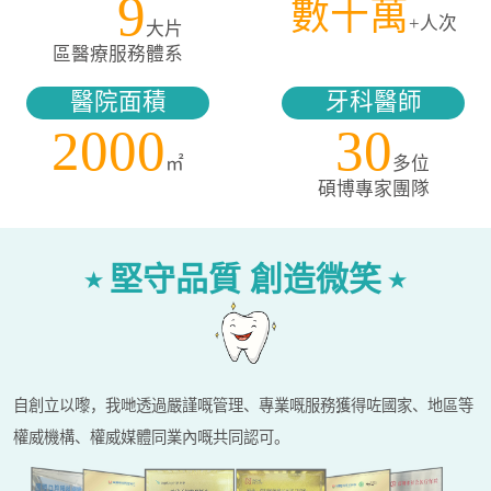
9
數十萬
+人次
大片
區醫療服務體系
醫院面積
牙科醫師
2000
30
㎡
多位
碩博專家團隊
堅守品質 創造微笑
自創立以嚟，我哋透過嚴謹嘅管理、專業嘅服務獲得咗國家、地區等
權威機構、權威媒體同業內嘅共同認可。