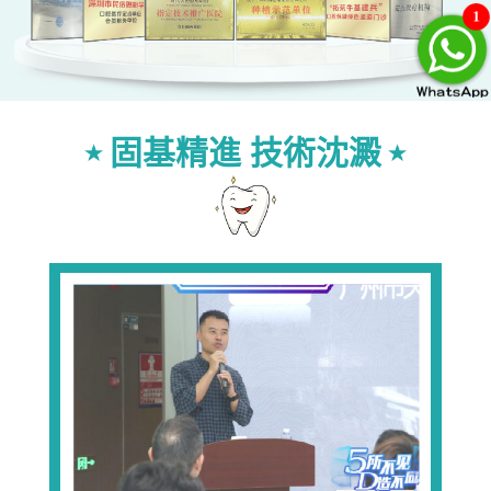
1
固基精進 技術沈澱